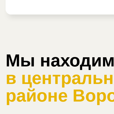
ул. Ломоносова,
+7 (
2б, офис 1
22-