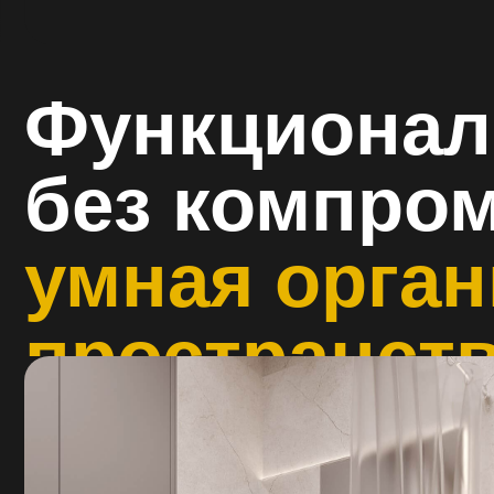
Функциональ
без компроми
умная органи
пространства