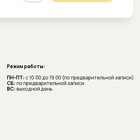
info@voronezh-
grand.ru