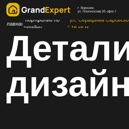
г. Воронеж,
дизай
ул. Ломоносова 2б, офис 1
/ портфолио по
/ ул. Серафима Саровского
главная
дизайну
5,16 кв.м
Детали
дизайн