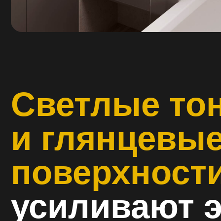
Светлые тона
и глянцевые
поверхности
усиливают э
простора