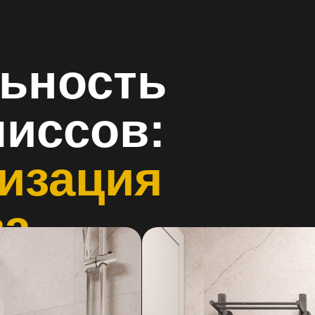
ность
ссов:
Проект, до
площади м
зация
и эстетич
продуман д
тумбой до 