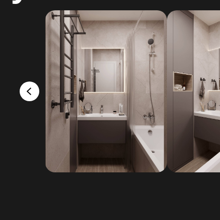
Понр
за
на 