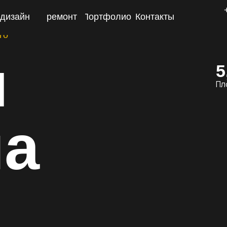
+7 (473) 229-
н
ремонт
Портфолио
Контакты
22-72
5,16 кв
Площадь
а