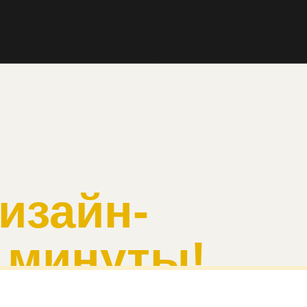
минуты!
я
Режим раб
ПН-ПТ:
с 1
СБ:
по пре
м
ВС:
выходн
ежа!