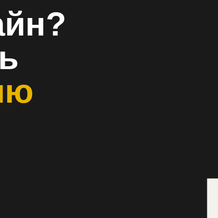
а 4 ключевых вопроса — и мы подготовим
ерсональное коммерческое предложение
ти и срокам вашего дизайн-проекта.