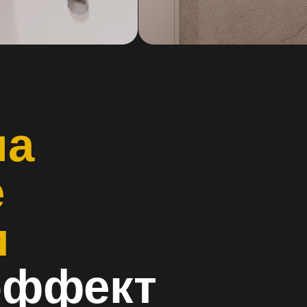
В ванной 
с подвесно
и облегча
Зеркало с
с комфорто
шкаф-пена
нужные пр
полотенце
банные пр
В санузле 
ффект
со встрое