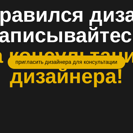
Ответьте н
для вас п
по стоимос
зайн-