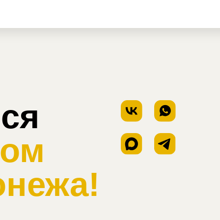
473) 229-
+7 (920) 414-
72
11-91