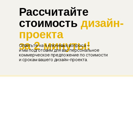
Рассчитайте
стоимость
дизайн-
проекта
за 2 минуты!
Ответьте на 4 ключевых вопроса —
и мы подготовим для вас персональное
коммерческое предложение по стоимости
и срокам вашего дизайн-проекта.