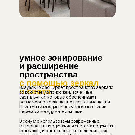
умное зонирование
и расширение
пространства
с помощью зеркал
Визуально расширяет пространство зеркало
и света
во всю стену в прихожей. Точечные
светильники, которые обеспечивают
равномерное освещение всего помещения.
Плинтусы и молдинги подчеркивают линии
перехода между материалами.
В санузле использованы современные
материалы и продуманная система подсветки,
включающая как основное освещение, так